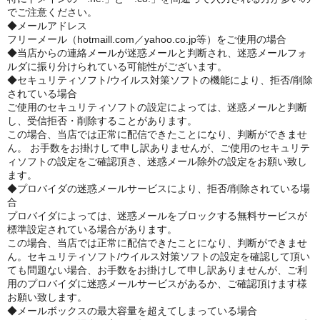
でご注意ください。
◆メールアドレス
フリーメール（hotmaill.com／yahoo.co.jp等）をご使用の場合
◆当店からの連絡メールが迷惑メールと判断され、迷惑メールフォ
ルダに振り分けられている可能性がございます。
◆セキュリティソフト/ウイルス対策ソフトの機能により、拒否/削除
されている場合
ご使用のセキュリティソフトの設定によっては、迷惑メールと判断
し、受信拒否・削除することがあります。
この場合、当店では正常に配信できたことになり、判断ができませ
ん。 お手数をお掛けして申し訳ありませんが、ご使用のセキュリテ
ィソフトの設定をご確認頂き、迷惑メール除外の設定をお願い致し
ます。
◆プロバイダの迷惑メールサービスにより、拒否/削除されている場
合
プロバイダによっては、迷惑メールをブロックする無料サービスが
標準設定されている場合があります。
この場合、当店では正常に配信できたことになり、判断ができませ
ん。セキュリティソフト/ウイルス対策ソフトの設定を確認して頂い
ても問題ない場合、お手数をお掛けして申し訳ありませんが、ご利
用のプロバイダに迷惑メールサービスがあるか、ご確認頂けます様
お願い致します。
◆メールボックスの最大容量を超えてしまっている場合